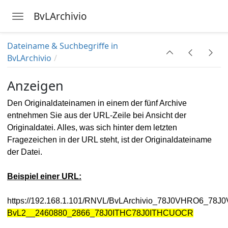
BvLArchivio
Toggle navigation
Skip to main content
Dateiname & Suchbegriffe in
BvLArchivio
Anzeigen
Den Originaldateinamen in einem der fünf Archive
entnehmen Sie aus der URL-Zeile bei Ansicht der
Originaldatei. Alles, was sich hinter dem letzten
Fragezeichen in der URL steht, ist der Originaldateiname
der Datei.
Beispiel einer URL:
https://192.168.1.101
/RNVL/BvLArchivio_78J0VHRO6_78
BvL2__2460880_2866_78J0ITHC78J0ITHCUOCR