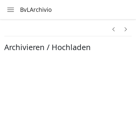
BvLArchivio
Toggle navigation
Skip to main content
ngsdaten
Archivieren / Hochladen
gung