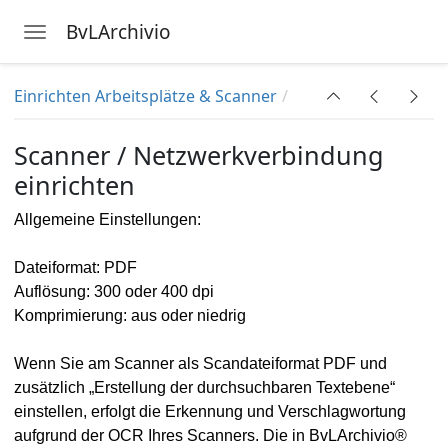
BvLArchivio
Toggle navigation
Skip to main content
Einrichten Arbeitsplätze & Scanner
ngsdaten
Scanner / Netzwerkverbindung
einrichten
gung
Allgemeine Einstellungen:
Dateiformat: PDF
Auflösung: 300 oder 400 dpi
Komprimierung: aus oder niedrig
e in BvLArchivio
hbegriffe im PDF-Dokument
Wenn Sie am Scanner als Scandateiformat PDF und
zusätzlich „Erstellung der durchsuchbaren Textebene“
rater Metadatei
einstellen, erfolgt die Erkennung und Verschlagwortung
aufgrund der OCR Ihres Scanners. Die in BvLArchivio®
le