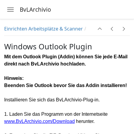
BvLArchivio
Toggle navigation
Skip to main content
Einrichten Arbeitsplätze & Scanner
ngsdaten
Windows Outlook Plugin
Mit dem Outlook Plugin (Addin) können Sie jede E-Mail
gung
direkt nach BvLArchivio hochladen.
Hinweis:
Beenden Sie Outlook bevor Sie das Addin installieren!
e in BvLArchivio
Installieren Sie sich das BvLArchivio-Plug-in.
hbegriffe im PDF-Dokument
1. Laden Sie das Programm von der Internetseite
rater Metadatei
www.BvLArchivio.com/Download
herunter.
le