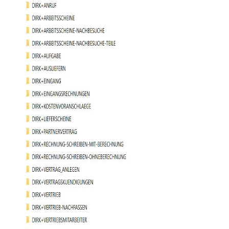
aten
hivio