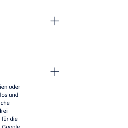
ien oder
nlos und
iche
rei
für die
. Google